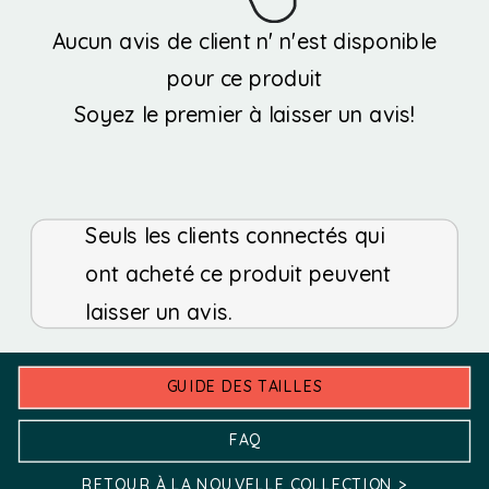
choisies
être
Aucun avis de client n' n'est disponible
sur
choisies
pour ce produit
la
sur
Soyez le premier à laisser un avis!
page
la
du
page
produit
Seuls les clients connectés qui
du
ont acheté ce produit peuvent
produit
laisser un avis.
GUIDE DES TAILLES
FAQ
RETOUR À LA NOUVELLE COLLECTION >