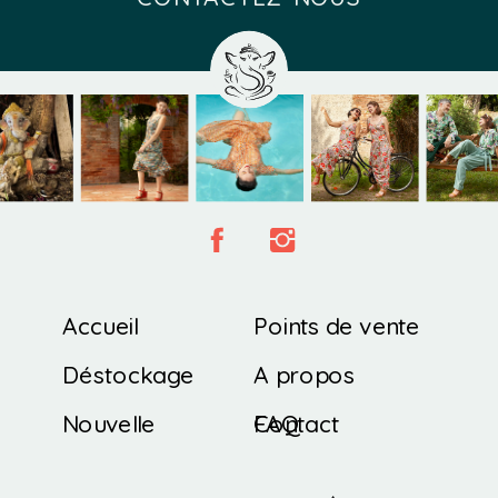
Accueil
Points de vente
Déstockage
A propos
Nouvelle
Contact
FAQ
Collection