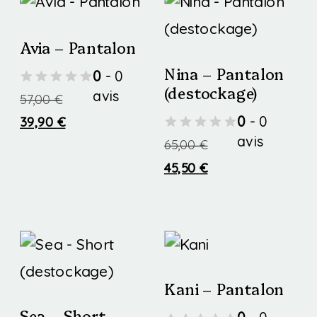
Avia – Pantalon
Nina – Pantalon
0
- 0
(destockage)
avis
57,00
€
0
- 0
39,90
€
avis
65,00
€
Ce
45,50
€
produit
Ce
a
produit
plusieurs
a
variations.
plusieurs
Les
Kani – Pantalon
variations.
options
Sea – Short