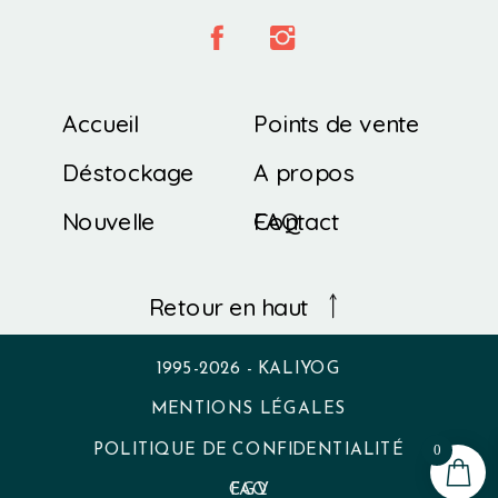
Accueil
Points de vente
Déstockage
A propos
Nouvelle
Contact
FAQ
Collection
Retour en haut
1995-2026 - KALIYOG
MENTIONS LÉGALES
0
POLITIQUE DE CONFIDENTIALITÉ
CGV
FAQ