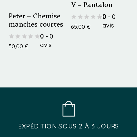
page
page
variations.
V – Pantalon
variations.
du
du
Les
Peter – Chemise
0
- 0
Les
manches courtes
produit
produit
avis
options
65,00
€
options
0
- 0
peuvent
Ce
avis
peuvent
50,00
€
être
produit
être
Ce
choisies
a
choisies
produit
sur
plusieurs
sur
a
la
variations.
la
plusieurs
page
Les
page
variations.
du
options
du
Les
produit
peuvent
EXPÉDITION SOUS 2 À 3 JOURS
produit
options
être