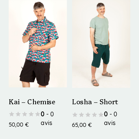
Kai – Chemise
Losha – Short
0
- 0
0
- 0
avis
avis
50,00
€
65,00
€
Ce
Ce