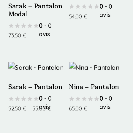
Sarak – Pantalon
0
- 0
Modal
avis
54,00
€
0
- 0
Ce
avis
73,50
€
produit
Ce
a
produit
plusieurs
a
variations.
plusieurs
Les
Sarak – Pantalon
Nina – Pantalon
variations.
options
0
- 0
0
- 0
Les
avis
avis
peuvent
Price
52,50
€
–
55,00
€
65,00
€
options
range:
être
Ce
Ce
peuvent
52,50 €
choisies
produit
produit