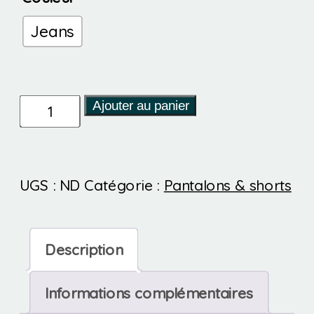
Jeans
quantité
Ajouter au panier
de
Arian
UGS :
ND
Catégorie :
Pantalons & shorts
-
Pantalon
Description
Informations complémentaires