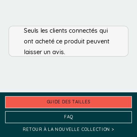
through
être
sur
a
a
55,00 €
choisies
la
plusieurs
plusieurs
sur
Seuls les clients connectés qui
page
variations.
variations.
la
ont acheté ce produit peuvent
du
Les
Les
page
laisser un avis.
produit
options
options
du
peuvent
peuvent
produit
être
être
choisies
choisies
GUIDE DES TAILLES
sur
sur
la
la
FAQ
page
page
RETOUR À LA NOUVELLE COLLECTION >