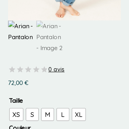
0 avis
72,00
€
Taille
XS
S
M
L
XL
Couleur