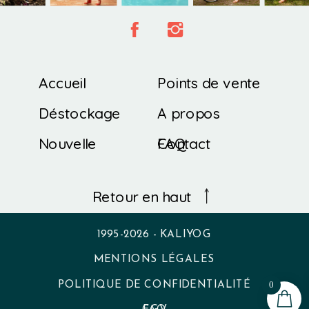
Accueil
Points de vente
Déstockage
A propos
Nouvelle
Contact
FAQ
Collection
Retour en haut
1995-2026 - KALIYOG
MENTIONS LÉGALES
0
POLITIQUE DE CONFIDENTIALITÉ