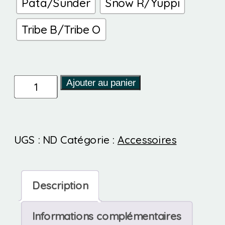
Pata/Sunder
Snow R/Yuppi
Tribe B/Tribe O
quantité
Ajouter au panier
de
Bob
UGS :
ND
Catégorie :
Accessoires
-
Petite
taille
Description
Informations complémentaires