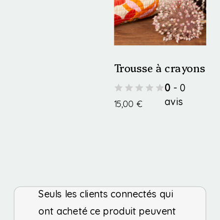
Ce
produit
peuvent
27,00 €
produit
through
être
a
36,00 €
choisies
plusieurs
Trousse à crayons
sur
variations.
0
- 0
la
Les
avis
15,00
€
page
options
Ce
du
peuvent
produit
produit
être
a
choisies
plusieurs
sur
Seuls les clients connectés qui
variations.
la
ont acheté ce produit peuvent
Les