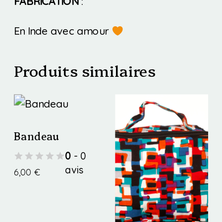
FABRICATION
:
En Inde avec amour
Produits similaires
Bandeau
0
- 0
avis
6,00
€
Ce
produit