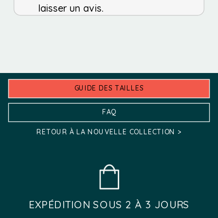
page
laisser un avis.
options
du
peuvent
produit
être
choisies
sur
GUIDE DES TAILLES
la
FAQ
page
RETOUR À LA NOUVELLE COLLECTION >
du
produit
EXPÉDITION SOUS 2 À 3 JOURS