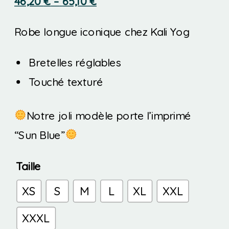
Price
range:
46,20
€
–
65,10
€
range:
66,00 €
Robe longue iconique chez Kali Yog
46,20 €
through
through
93,00 €
Bretelles réglables
65,10 €
Touché texturé
Notre joli modèle porte l’imprimé
“Sun Blue”
Taille
XS
S
M
L
XL
XXL
XXXL