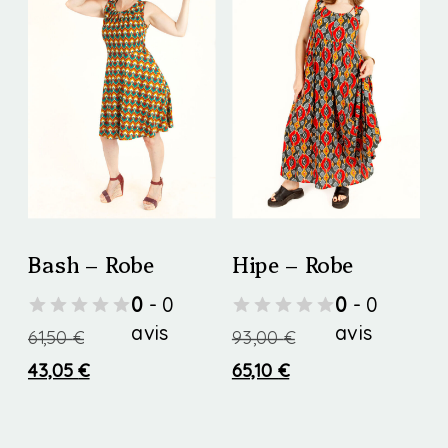
options
options
peuvent
peuvent
être
être
choisies
choisies
sur
sur
la
la
page
page
Bash – Robe
Hipe – Robe
du
du
0
- 0
0
- 0
produit
produit
avis
avis
61,50
€
93,00
€
43,05
€
65,10
€
Ce
Ce