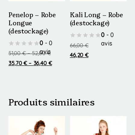
Penelop – Robe
Kali Long – Robe
Longue
(destockage)
(destockage)
0
- 0
0
- 0
avis
66,00
€
avis
Price
51,00
€
–
52,00
€
46,20
€
range:
Price
35,70
€
–
36,40
€
Ce
51,00 €
range:
Ce
produit
through
35,70 €
produit
a
52,00 €
through
a
Produits similaires
36,40 €
plusieurs
plusieurs
variations.
variations.
Les
Les