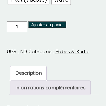
quantité
Ajouter au panier
de
Chacha
UGS :
ND
Catégorie :
Robes & Kurta
-
Robe
(destockage)
Description
Informations complémentaires