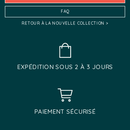
la
la
FAQ
page
page
RETOUR À LA NOUVELLE COLLECTION >
du
du
produit
produit
EXPÉDITION SOUS 2 À 3 JOURS
PAIEMENT SÉCURISÉ