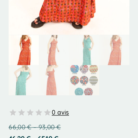
0 avis
Price
66,00
€
–
93,00
€