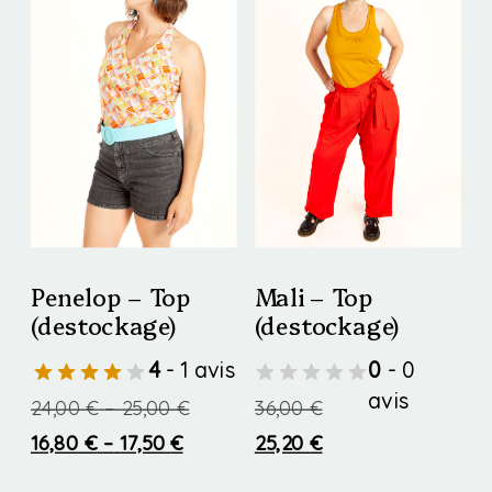
Penelop – Top
Mali – Top
(destockage)
(destockage)
4
- 1 avis
0
- 0
avis
Price
24,00
€
–
25,00
€
36,00
€
Price
range:
16,80
€
–
17,50
€
25,20
€
range:
24,00 €
Ce
Ce