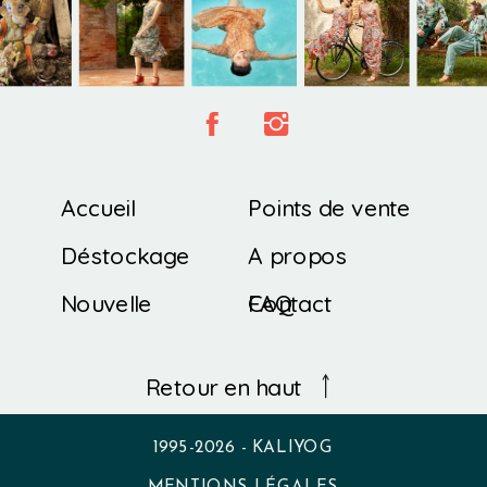
Accueil
Points de vente
Déstockage
A propos
Nouvelle
Contact
FAQ
Collection
Retour en haut
1995-2026 - KALIYOG