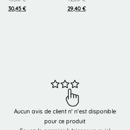
page
page
30,45
€
29,40
€
du
du
Ce
Ce
produit
produit
produit
produit
a
a
plusieurs
plusieurs
variations.
variations.
Les
Les
options
options
peuvent
peuvent
être
être
Aucun avis de client n' n'est disponible
choisies
choisies
pour ce produit