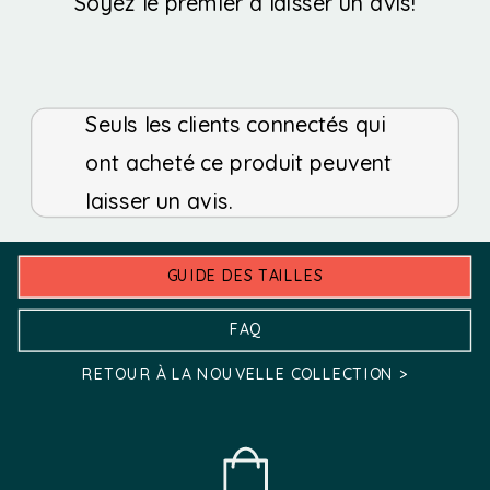
sur
sur
Soyez le premier à laisser un avis!
la
la
page
page
Seuls les clients connectés qui
du
du
ont acheté ce produit peuvent
produit
produit
laisser un avis.
GUIDE DES TAILLES
FAQ
RETOUR À LA NOUVELLE COLLECTION >