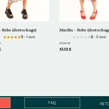
– Robe (destockage)
Marilin – Robe (destockag
5
- 1 avis
0
- 0 avis
€
61,50
€
€
43,05
€
Ce
t
produit
a
urs
plusieurs
ions.
variations.
Les
ns
options
FAQ
RETO
nt
peuvent