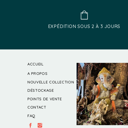
être
être
choisies
choisi
sur
sur
EXPÉDITION SOUS 2 À 3 JOURS
la
la
page
page
du
du
produit
produi
ACCUEIL
A PROPOS
NOUVELLE COLLECTION
DÉSTOCKAGE
POINTS DE VENTE
CONTACT
FAQ