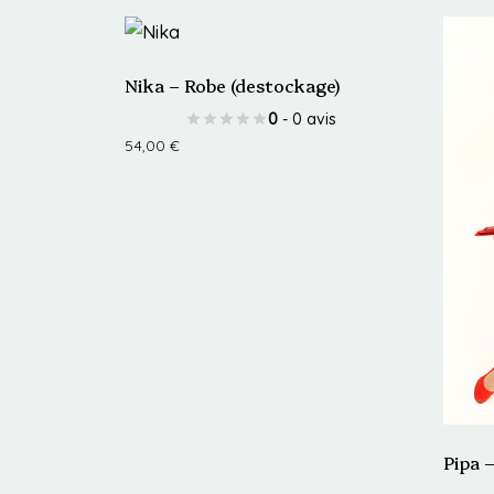
Nika – Robe (destockage)
0
- 0 avis
54,00
€
Ce
produit
a
plusieurs
variations.
Les
options
peuvent
être
choisies
Pipa 
sur