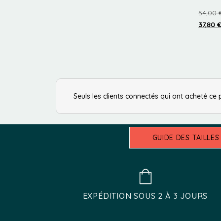
la
54,00
37,80
page
du
Ce
produit
produi
a
plusie
variat
Seuls les clients connectés qui ont acheté ce 
Les
optio
peuve
GUIDE DES TAILLES
être
choisi
sur
la
EXPÉDITION SOUS 2 À 3 JOURS
page
du