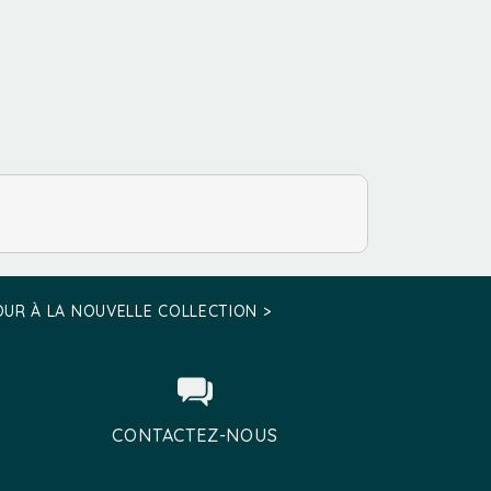
sur
la
page
du
produit
UR À LA NOUVELLE COLLECTION >
CONTACTEZ-NOUS