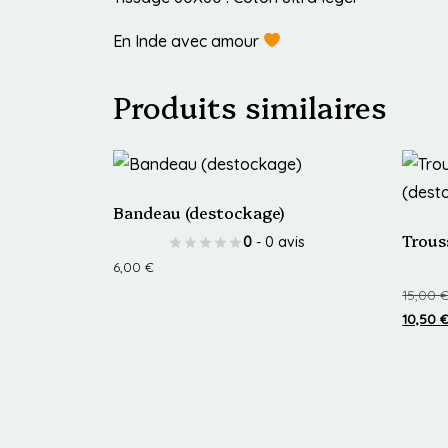
En Inde avec amour
Produits similaires
Bandeau (destockage)
Trous
0
- 0 avis
6,00
€
15,00
Ce
10,50
produit
Ce
a
produi
plusieurs
a
variations.
plusie
Les