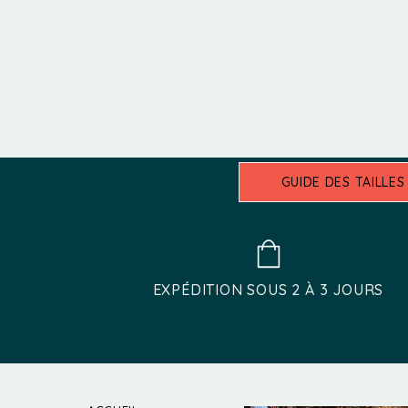
variat
options
Les
peuvent
optio
être
peuve
choisies
être
sur
choisi
la
sur
page
GUIDE DES TAILLES
la
du
page
produit
du
produi
EXPÉDITION SOUS 2 À 3 JOURS