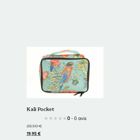
Kali Pocket
0
- 0 avis
28,50
€
19,95
€