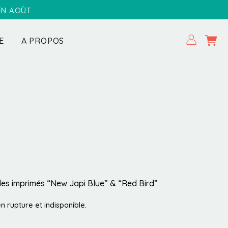
 EN AOÛT
E
A PROPOS
les imprimés “New Japi Blue” & “Red Bird”
n rupture et indisponible.