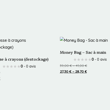
Money Bag – Sac à main
se à crayons (destockage)
0
- 0 avis
Price
39,00
€
–
41,00
€
0
- 0 avis
Price
range:
27,30
€
–
28,70
€
€
range:
39,00 €
€
Ce
27,30 €
through
produit
through
41,00 €
t
a
28,70 €
plusieurs
urs
variations.