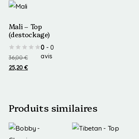
Mali – Top
(destockage)
0
- 0
avis
36,00
€
25,20
€
Ce
produit
a
Produits similaires
plusieurs
variations.