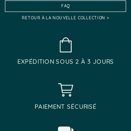
la
FAQ
page
page
du
RETOUR À LA NOUVELLE COLLECTION >
du
produit
produit
EXPÉDITION SOUS 2 À 3 JOURS
PAIEMENT SÉCURISÉ