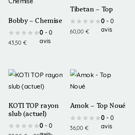
Les
Tibetan – Top
options
Bobby – Chemise
0
- 0
peuvent
avis
60,00
€
0
- 0
être
avis
43,50
€
Ce
choisies
Ce
produit
sur
produit
a
la
a
plusieurs
page
plusieurs
variations.
du
variations.
Les
produit
KOTI TOP rayon
Amok – Top Noué
Les
options
slub (actuel)
0
- 0
options
peuvent
0
- 0
avis
36,00
€
avis