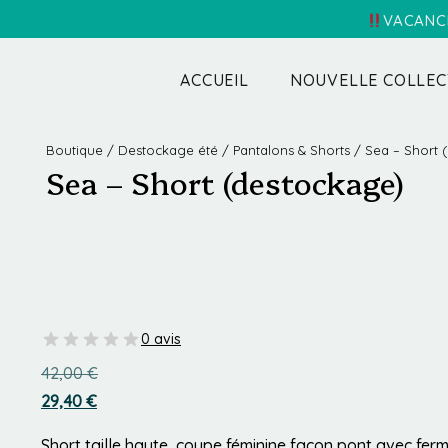
VACANCE
ACCUEIL
NOUVELLE COLLEC
Boutique
/
Destockage été
/
Pantalons & Shorts
/ Sea – Short 
Sea – Short (destockage)
0 avis
42,00
€
29,40
€
Short taille haute, coupe féminine façon pont avec fer