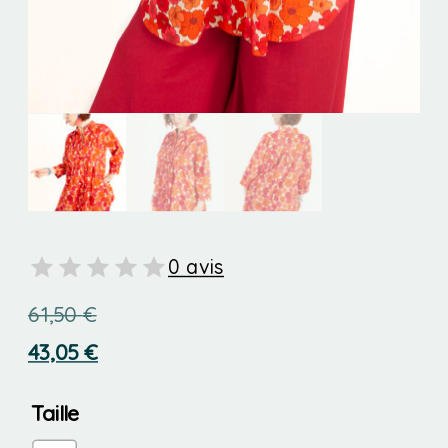
0 avis
61,50
€
43,05
€
Taille