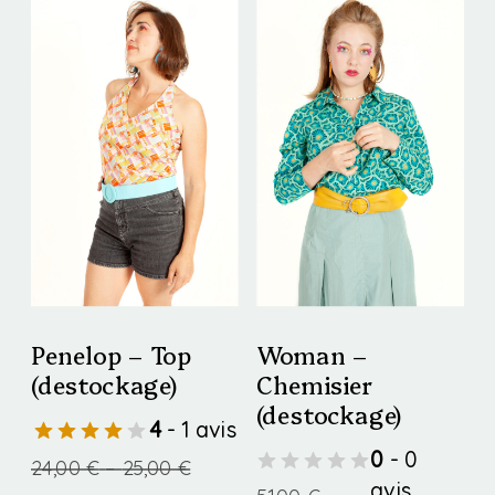
Penelop – Top
Woman –
(destockage)
Chemisier
(destockage)
4
- 1 avis
0
- 0
Price
24,00
€
–
25,00
€
avis