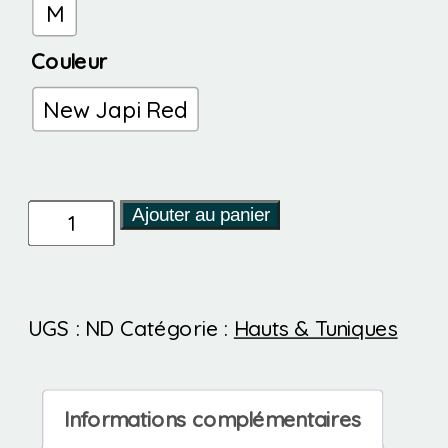
M
Couleur
New Japi Red
quantité
Ajouter au panier
de
YA
UGS :
ND
Catégorie :
Hauts & Tuniques
BP
SHIRT
organic
Informations complémentaires
cotton